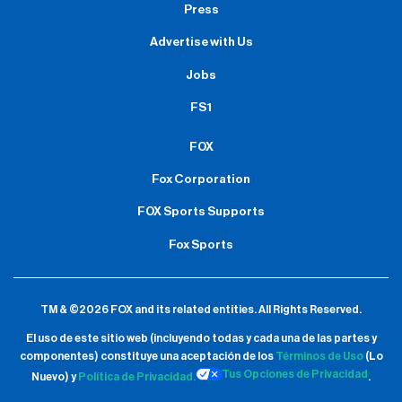
Press
Advertise with Us
Jobs
FS1
FOX
Fox Corporation
FOX Sports Supports
Fox Sports
TM & ©2026 FOX and its related entities.
All Rights Reserved.
El uso de este sitio web (incluyendo todas y cada una de las partes y
componentes) constituye una aceptación de
los
Términos de Uso
(Lo
Tus Opciones de Privacidad
Nuevo) y
Política de Privacidad.
.