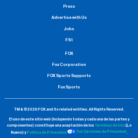
Press
Advertise with Us
Jobs
FS1
FOX
Fox Corporation
FOX Sports Supports
Fox Sports
TM & ©2026 FOX and its related entities.
All Rights Reserved.
El uso de este sitio web (incluyendo todas y cada una de las partes y
componentes) constituye una aceptación de
los
Términos de Uso
(Lo
Tus Opciones de Privacidad
Nuevo) y
Política de Privacidad.
.