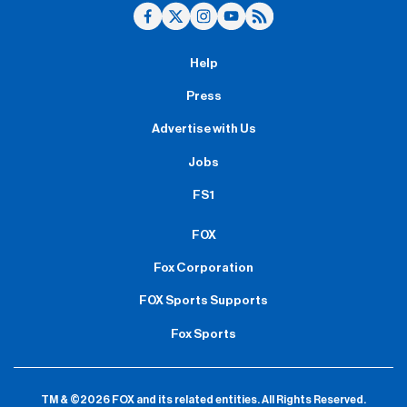
Help
Press
Advertise with Us
Jobs
FS1
FOX
Fox Corporation
FOX Sports Supports
Fox Sports
TM & ©2026 FOX and its related entities.
All Rights Reserved.