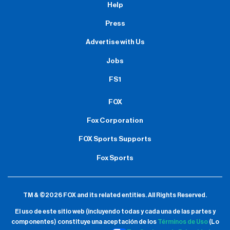
Help
Press
Advertise with Us
Jobs
FS1
FOX
Fox Corporation
FOX Sports Supports
Fox Sports
TM & ©2026 FOX and its related entities.
All Rights Reserved.
El uso de este sitio web (incluyendo todas y cada una de las partes y
componentes) constituye una aceptación de
los
Términos de Uso
(Lo