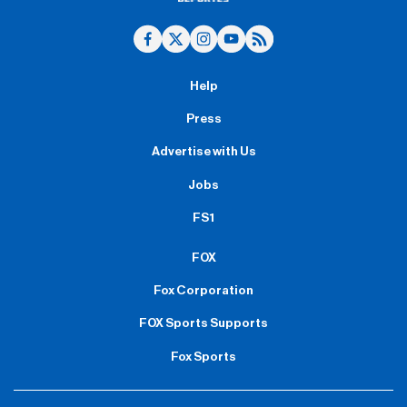
Help
Press
Advertise with Us
Jobs
FS1
FOX
Fox Corporation
FOX Sports Supports
Fox Sports