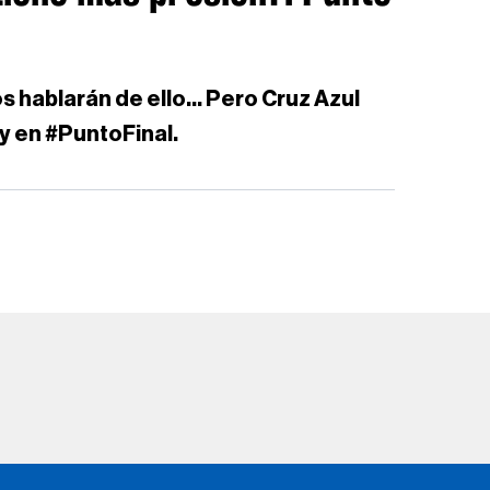
ablarán de ello... Pero Cruz Azul
ky en #PuntoFinal.