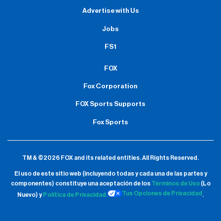
Advertise with Us
Jobs
FS1
FOX
Fox Corporation
FOX Sports Supports
Fox Sports
TM & ©2026 FOX and its related entities.
All Rights Reserved.
El uso de este sitio web (incluyendo todas y cada una de las partes y
componentes) constituye una aceptación de
los
Términos de Uso
(Lo
Tus Opciones de Privacidad
Nuevo) y
Política de Privacidad.
.