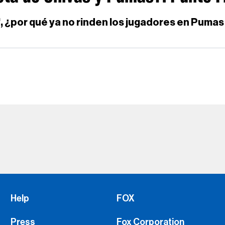
e', ¿por qué ya no rinden los jugadores en Puma
Help
FOX
Press
Fox Corporation