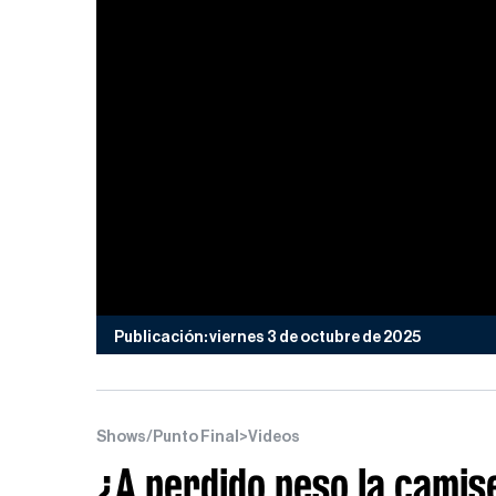
Publicación: viernes 3 de octubre de 2025
Shows/Punto Final
>
Videos
¿A perdido peso la camis