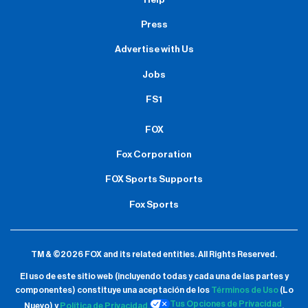
Press
Advertise with Us
Jobs
FS1
FOX
Fox Corporation
FOX Sports Supports
Fox Sports
TM & ©2026 FOX and its related entities.
All Rights Reserved.
El uso de este sitio web (incluyendo todas y cada una de las partes y
componentes) constituye una aceptación de
los
Términos de Uso
(Lo
Tus Opciones de Privacidad
Nuevo) y
Política de Privacidad.
.