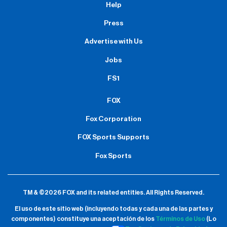
Help
Press
Advertise with Us
Jobs
FS1
FOX
Fox Corporation
FOX Sports Supports
Fox Sports
TM & ©2026 FOX and its related entities.
All Rights Reserved.
El uso de este sitio web (incluyendo todas y cada una de las partes y
componentes) constituye una aceptación de
los
Términos de Uso
(Lo