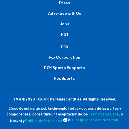
Press
Advertise with Us
Jobs
FS1
FOX
Fox Corporation
FOX Sports Supports
Fox Sports
TM & ©2026 FOX and its related entities.
All Rights Reserved.
El uso de este sitio web (incluyendo todas y cada una de las partes y
componentes) constituye una aceptación de
los
Términos de Uso
(Lo
Tus Opciones de Privacidad
Nuevo) y
Política de Privacidad.
.