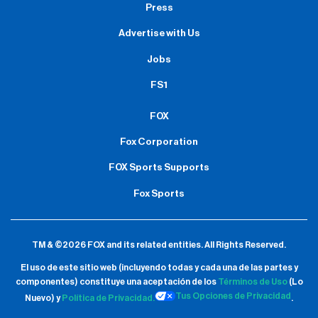
Press
Advertise with Us
Jobs
FS1
FOX
Fox Corporation
FOX Sports Supports
Fox Sports
TM & ©2026 FOX and its related entities.
All Rights Reserved.
El uso de este sitio web (incluyendo todas y cada una de las partes y
componentes) constituye una aceptación de
los
Términos de Uso
(Lo
Tus Opciones de Privacidad
Nuevo) y
Política de Privacidad.
.