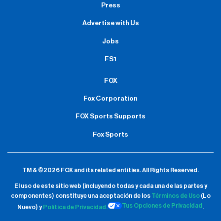
Press
Advertise with Us
Jobs
FS1
FOX
Fox Corporation
FOX Sports Supports
Fox Sports
TM & ©2026 FOX and its related entities.
All Rights Reserved.
El uso de este sitio web (incluyendo todas y cada una de las partes y
componentes) constituye una aceptación de
los
Términos de Uso
(Lo
Tus Opciones de Privacidad
Nuevo) y
Política de Privacidad.
.