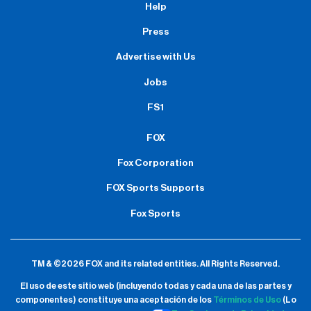
Help
Press
Advertise with Us
Jobs
FS1
FOX
Fox Corporation
FOX Sports Supports
Fox Sports
TM & ©2026 FOX and its related entities.
All Rights Reserved.
El uso de este sitio web (incluyendo todas y cada una de las partes y
componentes) constituye una aceptación de
los
Términos de Uso
(Lo