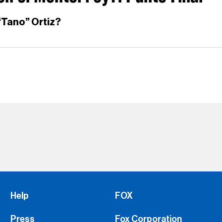
“Tano” Ortiz?
Help
FOX
Press
Fox Corporation