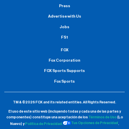
Press
Advertise with Us
Jobs
FS1
FOX
Fox Corporation
FOX Sports Supports
Fox Sports
TM & ©2026 FOX and its related entities.
All Rights Reserved.
El uso de este sitio web (incluyendo todas y cada una de las partes y
componentes) constituye una aceptación de
los
Términos de Uso
(Lo
Tus Opciones de Privacidad
Nuevo) y
Política de Privacidad.
.