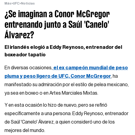
Más
>
UFC
>
Noticias
¿Se imaginan a Conor McGregor
entrenando junto a Saúl 'Canelo'
Álvarez?
El irlandés elogió a Eddy Reynoso, entrenador del
boxeador tapatío
En diversas ocasiones,
el ex campeón mundial de peso
pluma y peso ligero de UFC, Conor McGregor
, ha
manifestado su admiración por el estilo de pelea mexicano,
ya sea en boxeo o en Artes Marciales Mixtas.
Y en esta ocasión lo hizo de nuevo, pero se refirió
específicamente a una persona: Eddy Reynoso, entrenador
de Saúl 'Canelo' Álvarez, a quien consideró uno de los
mejores del mundo.