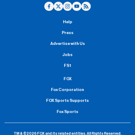
Help
Press
Advertise with Us
Jobs
FS1
FOX
Fox Corporation
FOX Sports Supports
Fox Sports
TM & ©2026 FOX and its related entities.
All Rights Reserved.