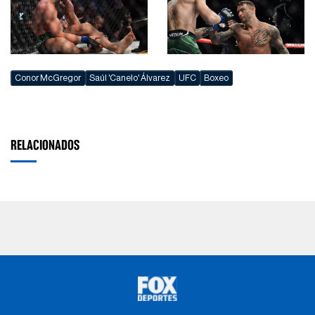
Conor McGregor
Saúl 'Canelo' Álvarez
UFC
Boxeo
RELACIONADOS