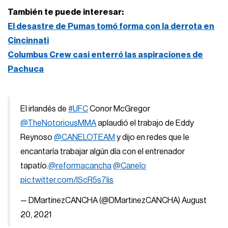
También te puede interesar:
El desastre de Pumas tomó forma con la derrota en
Cincinnati
Columbus Crew casi enterró las aspiraciones de
Pachuca
El irlandés de
#UFC
Conor McGregor
@TheNotoriousMMA
aplaudió el trabajo de Eddy
Reynoso
@CANELOTEAM
y dijo en redes que le
encantaría trabajar algún día con el entrenador
tapatío.
@reformacancha
@Canelo
pic.twitter.com/lScR5s7Iis
— DMartinezCANCHA (@DMartinezCANCHA)
August
20, 2021