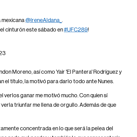
a mexicana
@IreneAldana_
.
 el cinturón este sábado en
#UFC289
!
023
don Moreno, así como Yair 'El Pantera' Rodríguez y
l título, la motivó para darlo todo ante Nunes.
el verlos ganar me motivó mucho. Con quien sí
erla triunfar me llena de orgullo. Además de que
etamente concentrada en lo que será la pelea del