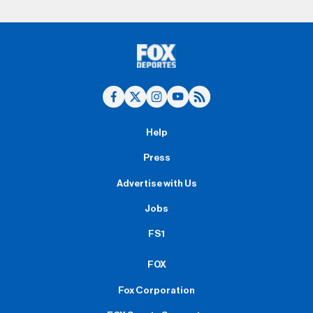
Help
Press
Advertise with Us
Jobs
FS1
FOX
Fox Corporation