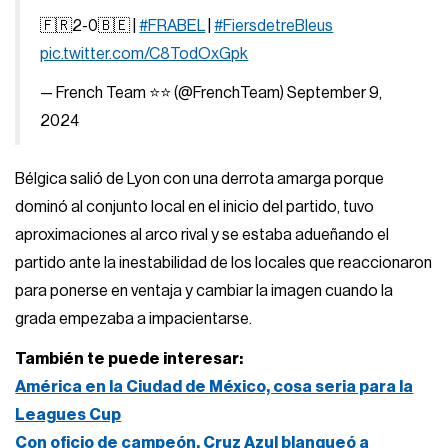
🇫🇷2-0🇧🇪 |
#FRABEL
|
#FiersdetreBleus
pic.twitter.com/C8TodOxGpk
— French Team ⭐⭐ (@FrenchTeam)
September 9,
2024
Bélgica salió de Lyon con una derrota amarga porque
dominó al conjunto local en el inicio del partido, tuvo
aproximaciones al arco rival y se estaba adueñando el
partido ante la inestabilidad de los locales que reaccionaron
para ponerse en ventaja y cambiar la imagen cuando la
grada empezaba a impacientarse.
También te puede interesar:
América en la Ciudad de México, cosa seria para la
Leagues Cup
Con oficio de campeón, Cruz Azul blanqueó a