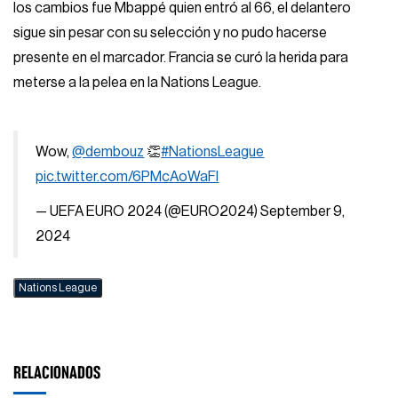
los cambios fue Mbappé quien entró al 66, el delantero
sigue sin pesar con su selección y no pudo hacerse
presente en el marcador. Francia se curó la herida para
meterse a la pelea en la Nations League.
Wow,
@dembouz
👏
#NationsLeague
pic.twitter.com/6PMcAoWaFl
— UEFA EURO 2024 (@EURO2024)
September 9,
2024
Nations League
RELACIONADOS