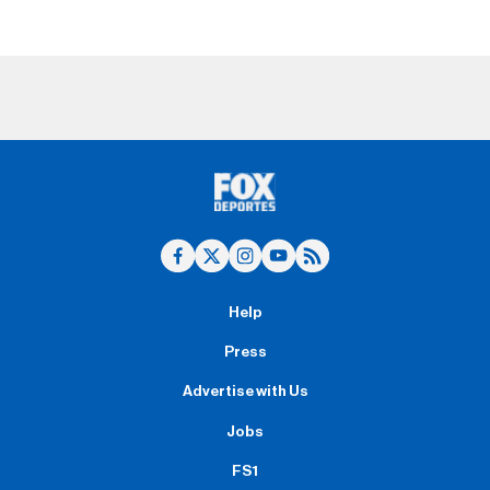
Help
Press
Advertise with Us
Jobs
FS1