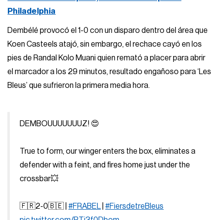
Philadelphia
Dembélé provocó el 1-0 con un disparo dentro del área que
Koen Casteels atajó, sin embargo, el rechace cayó en los
pies de Randal Kolo Muani quien remató a placer para abrir
el marcador a los 29 minutos, resultado engañoso para ‘Les
Bleus’ que sufrieron la primera media hora.
DEMBOUUUUUUUZ! 😍
True to form, our winger enters the box, eliminates a
defender with a feint, and fires home just under the
crossbar💥
🇫🇷2-0🇧🇪 |
#FRABEL
|
#FiersdetreBleus