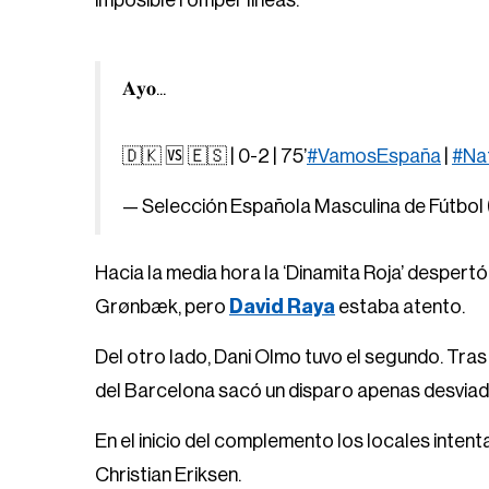
imposible romper líneas.
𝐀𝐲𝐨...
🇩🇰 🆚 🇪🇸 | 0-2 | 75’
#VamosEspaña
|
#Na
— Selección Española Masculina de Fútbol
Hacia la media hora la ‘Dinamita Roja’ desper
Grønbæk, pero
David Raya
estaba atento.
Del otro lado, Dani Olmo tuvo el segundo. Tras
del Barcelona sacó un disparo apenas desviad
En el inicio del complemento los locales inten
Christian Eriksen.