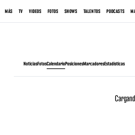
MÁS
TV
VIDEOS
FOTOS
SHOWS
TALENTOS
PODCASTS
M
Noticias
Fotos
Calendario
Posiciones
Marcadores
Estadísticas
Cargand