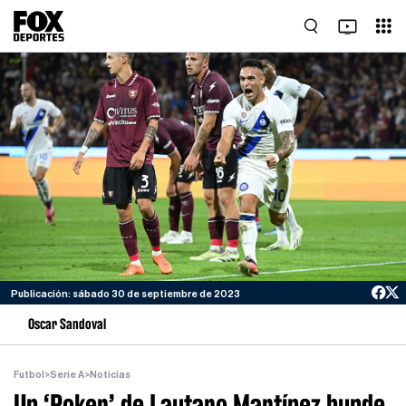
Publicación: sábado 30 de septiembre de 2023
Oscar Sandoval
Futbol
>
Serie A
>
Noticias
Un ‘Poker’ de Lautaro Martínez hunde