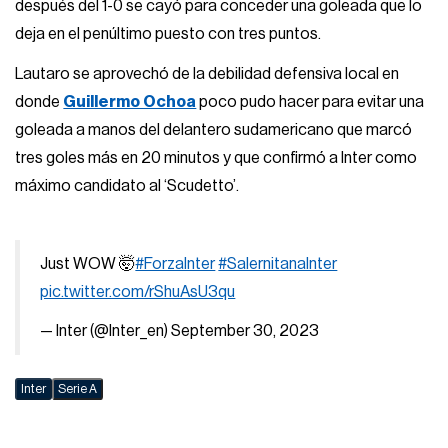
después del 1-0 se cayó para conceder una goleada que lo
deja en el penúltimo puesto con tres puntos.
Lautaro se aprovechó de la debilidad defensiva local en
donde
Guillermo Ochoa
poco pudo hacer para evitar una
goleada a manos del delantero sudamericano que marcó
tres goles más en 20 minutos y que confirmó a Inter como
máximo candidato al ‘Scudetto’.
Just WOW 🤯
#ForzaInter
#SalernitanaInter
pic.twitter.com/rShuAsU3qu
— Inter (@Inter_en)
September 30, 2023
Inter
Serie A