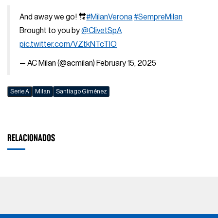
And away we go! 🔛
#MilanVerona
#SempreMilan
Brought to you by
@ClivetSpA
pic.twitter.com/VZtkNTcTlO
— AC Milan (@acmilan)
February 15, 2025
Serie A
Milan
Santiago Giménez
RELACIONADOS