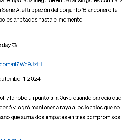
 la temporada luego de empatar sin goles contra la
a Serie A, el tropezón del conjunto ‘Bianconero’ le
os goles anotados hasta el momento.
e day 🤝
er.com/nI7Wq9JzHl
eptember 1, 2024
i y le robó un punto a la ‘Juve’ cuando parecía que
ordenó y logró mantener a raya a los locales que no
romano que suma dos empates en tres compromisos.