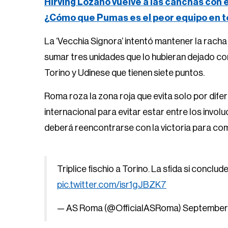
Hirving Lozano vuelve a las canchas con 
¿Cómo que Pumas es el peor equipo en t
La ‘Vecchia Signora’ intentó mantener la racha 
sumar tres unidades que lo hubieran dejado com
Torino y Udinese que tienen siete puntos.
Roma roza la zona roja que evita solo por difer
internacional para evitar estar entre los invo
deberá reencontrarse con la victoria para com
Triplice fischio a Torino. La sfida si concl
pic.twitter.com/isr1gJBZK7
— AS Roma (@OfficialASRoma)
September 