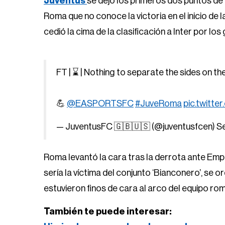
Juventus
se dejó los primeros dos puntos de
Roma que no conoce la victoria en el inicio de l
cedió la cima de la clasificación a Inter por l
FT | ⌛️ | Nothing to separate the sides on th
💪
@EASPORTSFC
#JuveRoma
pic.twitt
— JuventusFC 🇬🇧🇺🇸 (@juventusfcen)
S
Roma levantó la cara tras la derrota ante Empol
sería la víctima del conjunto ‘Bianconero’, se 
estuvieron finos de cara al arco del equipo 
También te puede interesar: