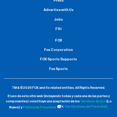
Press
Advertise with Us
Jobs
FS1
FOX
Fox Corporation
FOX Sports Supports
Fox Sports
TM & ©2026 FOX and its related entities.
All Rights Reserved.
El uso de este sitio web (incluyendo todas y cada una de las partes y
componentes) constituye una aceptación de
los
Términos de Uso
(Lo
Tus Opciones de Privacidad
Nuevo) y
Política de Privacidad.
.