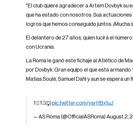
"El club quiere agradecer a Artem Dovbyk su e
que ha estado con nosotros. Sus actuaciones
logros que hemos conseguido juntos. ¡Mucha sue
El delantero de 27 años, quien lucirá el número 
con Ucrania.
La Roma le ganó este fichaje al Atlético de Ma
por Dovbyk. Gran equipo el que está armando 'L
Matías Soulé, Samuel Dahl y aun se espera un f
1⃣1⃣🐺
pic.twitter.com/ysrtfBx1uJ
— AS Roma (@OfficialASRoma)
August 2, 