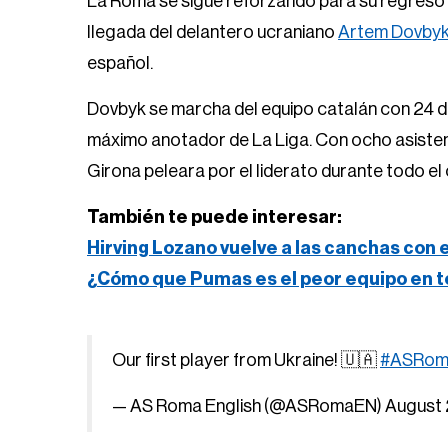
La Roma se sigue reforzando para su regreso a 
llegada del delantero ucraniano
Artem Dovby
español.
Dovbyk se marcha del equipo catalán con 24 dia
máximo anotador de La Liga. Con ocho asisten
Girona peleara por el liderato durante todo el c
También te puede interesar:
Hirving Lozano vuelve a las canchas con 
¿Cómo que Pumas es el peor equipo en t
Our first player from Ukraine! 🇺🇦
#ASRom
— AS Roma English (@ASRomaEN)
August 