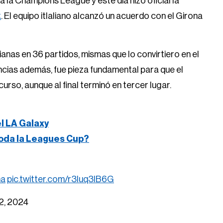
la Champions League y este día hizo oficial la
k
. El equipo itlaliano alcanzó un acuerdo con el Girona
nas en 36 partidos, mismas que lo convirtiero en el
cias además, fue pieza fundamental para que el
urso, aunque al final terminó en tercer lugar.
el LA Galaxy
oda la Leagues Cup?
a
pic.twitter.com/r3Iuq3lB6G
2, 2024