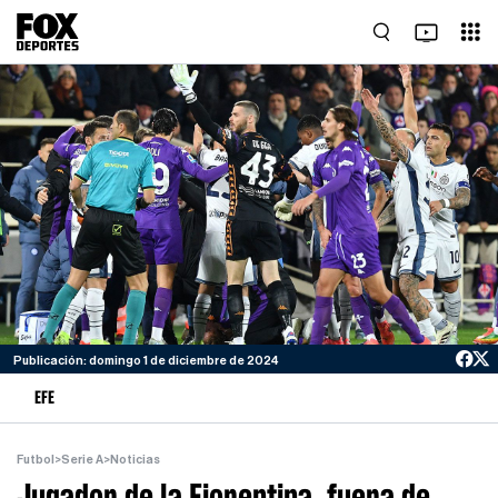
Publicación: domingo 1 de diciembre de 2024
EFE
Futbol
>
Serie A
>
Noticias
Jugador de la Fiorentina, fuera de