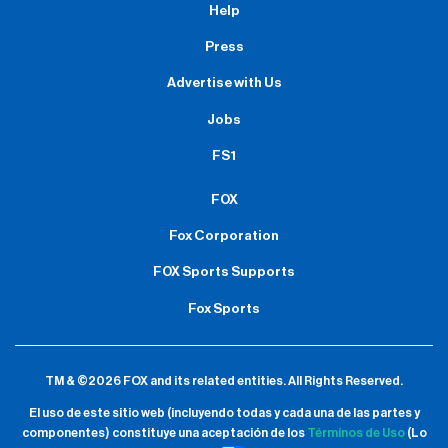
Help
Press
Advertise with Us
Jobs
FS1
FOX
Fox Corporation
FOX Sports Supports
Fox Sports
TM & ©2026 FOX and its related entities.
All Rights Reserved.
El uso de este sitio web (incluyendo todas y cada una de las partes y
componentes) constituye una aceptación de
los
Términos de Uso
(Lo