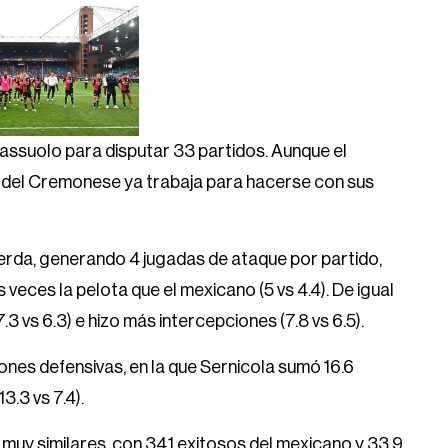
Sassuolo para disputar 33 partidos. Aunque el
 del Cremonese ya trabaja para hacerse con sus
erda, generando 4 jugadas de ataque por partido,
veces la pelota que el mexicano (5 vs 4.4). De igual
 vs 6.3) e hizo más intercepciones (7.8 vs 6.5).
ones defensivas, en la que Sernicola sumó 16.6
3.3 vs 7.4).
uy similares, con 34.1 exitosos del mexicano y 33.9