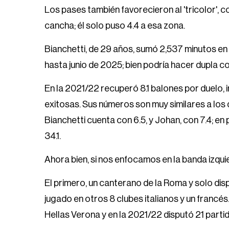
Los pases también favorecieron al 'tricolor', con
cancha; él solo puso 4.4 a esa zona.
Bianchetti, de 29 años, sumó 2,537 minutos en 
hasta junio de 2025; bien podría hacer dupla c
En la 2021/22 recuperó 8.1 balones por duelo, 
exitosas. Sus números son muy similares a los
Bianchetti cuenta con 6.5, y Johan, con 7.4; en 
34.1.
Ahora bien, si nos enfocamos en la banda izqui
El primero, un canterano de la Roma y solo dis
jugado en otros 8 clubes italianos y un fran
Hellas Verona y en la 2021/22 disputó 21 part