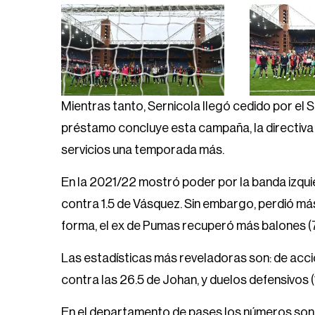
Mientras tanto, Sernicola llegó cedido por el 
préstamo concluye esta campaña, la directiva
servicios una temporada más.
En la 2021/22 mostró poder por la banda izqui
contra 1.5 de Vásquez. Sin embargo, perdió más 
forma, el ex de Pumas recuperó más balones (7.3
Las estadísticas más reveladoras son: de acci
contra las 26.5 de Johan, y duelos defensivos (1
En el departamento de pases los números son m