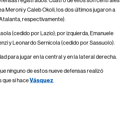
ensas registrados. Cuatro de ellos son centrales
ea Meroni y Caleb Okoli, los dos últimos jugaron a
 Atalanta, respectivamente).
sola (cedido por Lazio); por izquierda, Emanuele
nzi y Leonardo Sernicola (cedido por Sassuolo).
 para jugar en la central y en la lateral derecha.
que ninguno de estos nueve defensas realizó
s que sí hace
Vásquez
.