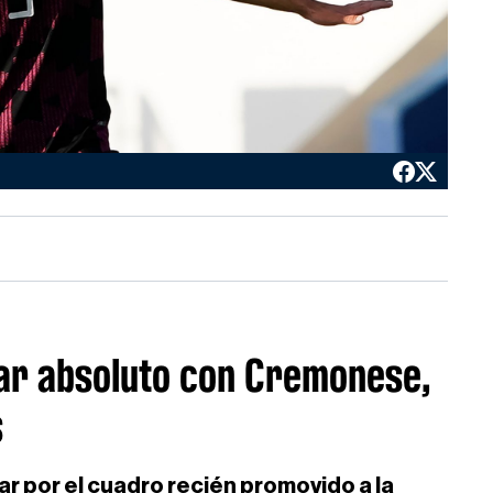
lar absoluto con Cremonese,
s
ar por el cuadro recién promovido a la