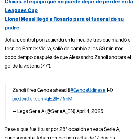
Chivas, el equipo que no puede dejar de perder en la
Leagues Cup
Lionel Messi llegó a Rosario para el funeral de su
padre
Johan, central por izquierda en la línea de tres que mandó el
técnico Patrick Vieira, salió de cambio a los 83 minutos,
poco tiempo después de que Alessandro Zanoli anotara el
gol de la victoria (77’).
Zanoli fires Genoa ahead ‼️
#GenoaUdinese
1-0
pic.twitter.com/qE2lH71mMf
— Lega Serie A (@SerieA_EN)
April 4, 2025
Pese a que fue titular por 28° ocasión en esta Serie A,
curiosamente Johan rompió una racha de 17 duelos