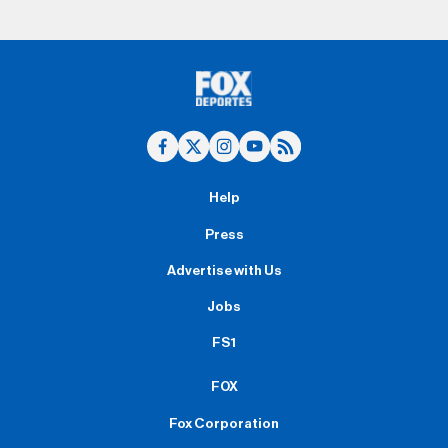
Help
Press
Advertise with Us
Jobs
FS1
FOX
Fox Corporation