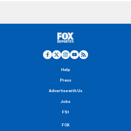
Help
Press
Advertise with Us
Jobs
FS1
FOX