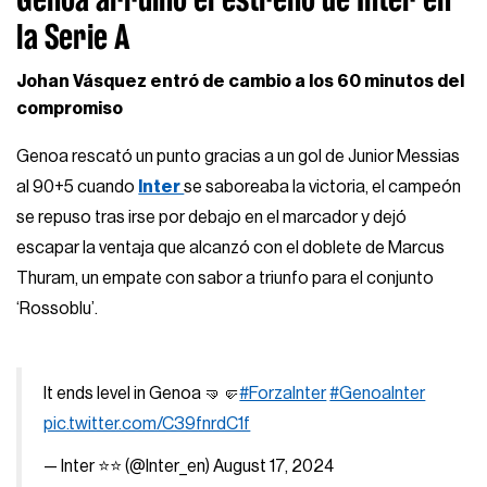
la Serie A
Johan Vásquez entró de cambio a los 60 minutos del
compromiso
Genoa rescató un punto gracias a un gol de Junior Messias
al 90+5 cuando
Inter
se saboreaba la victoria, el campeón
se repuso tras irse por debajo en el marcador y dejó
escapar la ventaja que alcanzó con el doblete de Marcus
Thuram, un empate con sabor a triunfo para el conjunto
‘Rossoblu’.
It ends level in Genoa 🤜🤛
#ForzaInter
#GenoaInter
pic.twitter.com/C39fnrdC1f
— Inter ⭐⭐ (@Inter_en)
August 17, 2024