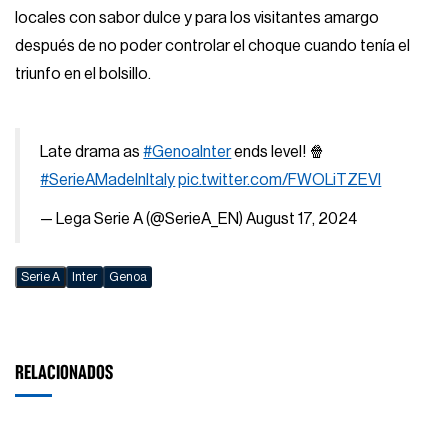
locales con sabor dulce y para los visitantes amargo
después de no poder controlar el choque cuando tenía el
triunfo en el bolsillo.
Late drama as
#GenoaInter
ends level! 🍿
#SerieAMadeInItaly
pic.twitter.com/FWOLiTZEVI
— Lega Serie A (@SerieA_EN)
August 17, 2024
Serie A
Inter
Genoa
RELACIONADOS