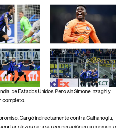
dial de Estados Unidos. Pero sin Simone Inzaghi y
or completo.
mpromiso. Cargó indirectamente contra Calhanoglu,
de acortar plazos para su recuperación en un momento