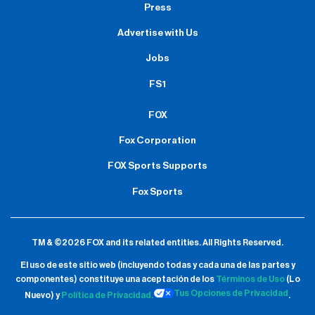
Press
Advertise with Us
Jobs
FS1
FOX
Fox Corporation
FOX Sports Supports
Fox Sports
TM & ©2026 FOX and its related entities.
All Rights Reserved.
El uso de este sitio web (incluyendo todas y cada una de las partes y
componentes) constituye una aceptación de
los
Términos de Uso
(Lo
Tus Opciones de Privacidad
Nuevo) y
Política de Privacidad.
.