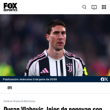
Publicación: miércoles 3 de junio de 2026
EFE
Futbol
>
Serie A
>
Noticias
Dusan Vlahovic, lejos de renovar con