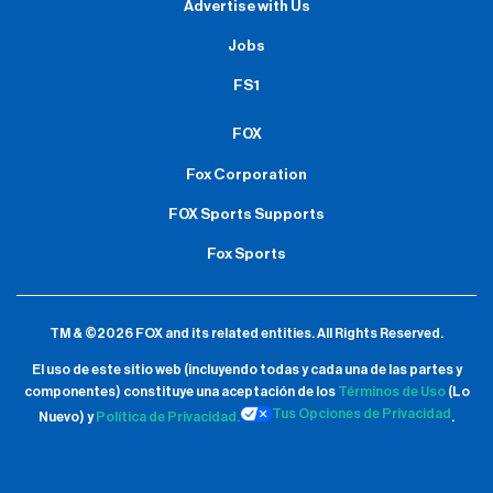
Advertise with Us
Jobs
FS1
FOX
Fox Corporation
FOX Sports Supports
Fox Sports
TM & ©2026 FOX and its related entities.
All Rights Reserved.
El uso de este sitio web (incluyendo todas y cada una de las partes y
componentes) constituye una aceptación de
los
Términos de Uso
(Lo
Tus Opciones de Privacidad
Nuevo) y
Política de Privacidad.
.