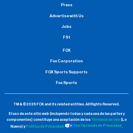
Press
Advertise with Us
Jobs
FS1
FOX
Fox Corporation
FOX Sports Supports
Fox Sports
TM & ©2026 FOX and its related entities.
All Rights Reserved.
El uso de este sitio web (incluyendo todas y cada una de las partes y
componentes) constituye una aceptación de
los
Términos de Uso
(Lo
Tus Opciones de Privacidad
Nuevo) y
Política de Privacidad.
.