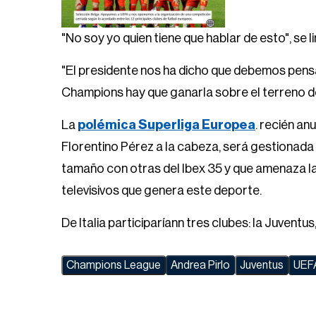
"No soy yo quien tiene que hablar de esto", se li
"El presidente nos ha dicho que debemos pensa
Champions hay que ganarla sobre el terreno de
La
polémica Superliga Europea
. recién a
Florentino Pérez a la cabeza, será gestionad
tamaño con otras del Ibex 35 y que amenaza la 
televisivos que genera este deporte.
De Italia participaríann tres clubes: la Juventus, 
Champions League
Andrea Pirlo
Juventus
UEF