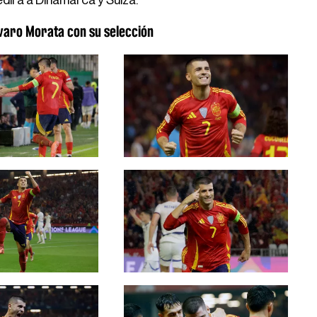
edirá a Dinamarca y Suiza.
lvaro Morata con su selección