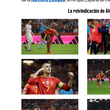
de la
Nations League
, en el que España se m
La reivindicación de Á