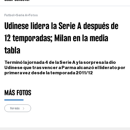
Futbol
>
Serie A
>
Fotos
Udinese lidera la Serie A después de
12 temporadas; Milan en la media
tabla
Terminó la jornada 4 de la Serie A y la sorpresa la dio
Udinese que tras vencer a Parma alcanzó el liderato por
primera vez desde la temporada 2011/12
MÁS FOTOS
Ver más