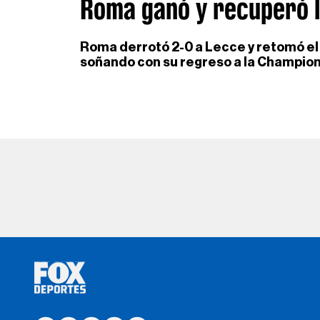
Roma ganó y recuperó la
Roma derrotó 2-0 a Lecce y retomó el c
soñando con su regreso a la Champio