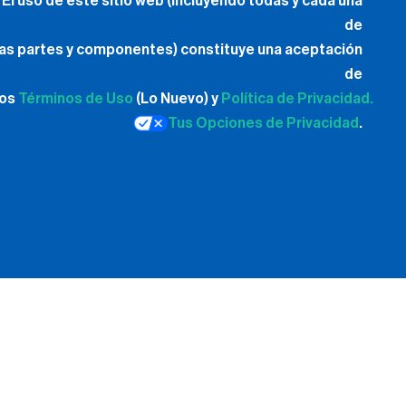
El uso de este sitio web (incluyendo todas y cada una
de
las partes y componentes) constituye una aceptación
de
los
Términos de Uso
(Lo Nuevo) y
Política de Privacidad.
Tus Opciones de Privacidad
.