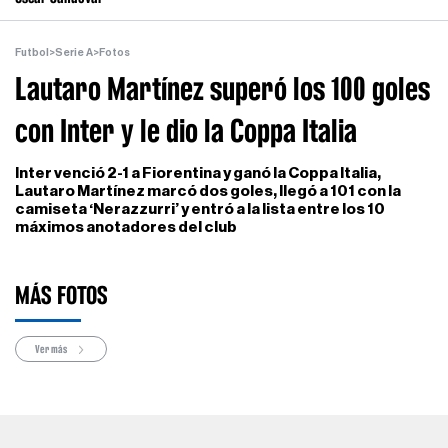
Futbol
>
Serie A
>
Fotos
Lautaro Martínez superó los 100 goles
con Inter y le dio la Coppa Italia
Inter venció 2-1 a Fiorentina y ganó la Coppa Italia,
Lautaro Martínez marcó dos goles, llegó a 101 con la
camiseta ‘Nerazzurri’ y entró a la lista entre los 10
máximos anotadores del club
MÁS FOTOS
Ver más