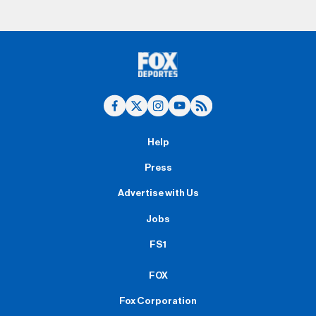
Help
Press
Advertise with Us
Jobs
FS1
FOX
Fox Corporation