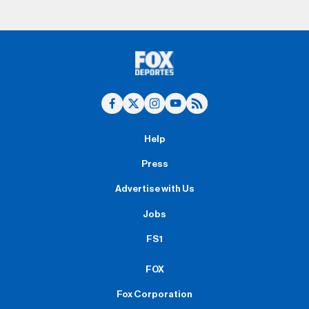
Help
Press
Advertise with Us
Jobs
FS1
FOX
Fox Corporation