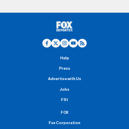
Help
Press
Advertise with Us
Jobs
FS1
FOX
Fox Corporation