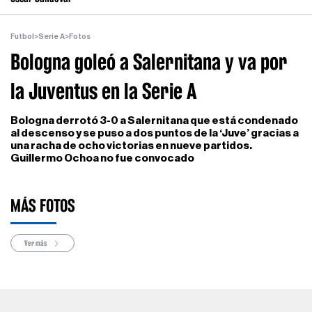
Futbol
>
Serie A
>
Fotos
Bologna goleó a Salernitana y va por
la Juventus en la Serie A
Bologna derrotó 3-0 a Salernitana que está condenado
al descenso y se puso a dos puntos de la ‘Juve’ gracias a
una racha de ocho victorias en nueve partidos.
Guillermo Ochoa no fue convocado
MÁS FOTOS
Ver más