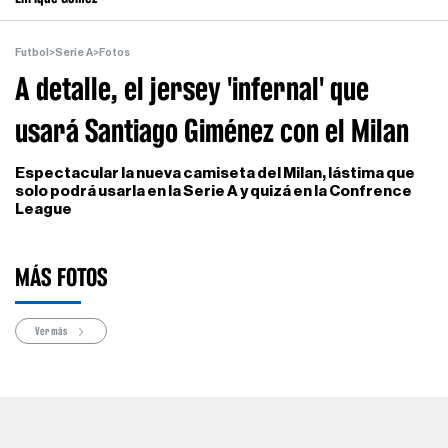
Futbol
>
Serie A
>
Fotos
A detalle, el jersey 'infernal' que
usará Santiago Giménez con el Milan
Espectacular la nueva camiseta del Milan, lástima que
solo podrá usarla en la Serie A y quizá en la Confrence
League
MÁS FOTOS
Ver más