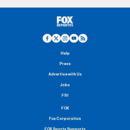
Help
Press
Advertise with Us
Jobs
FS1
FOX
Fox Corporation
FOX Sports Supports