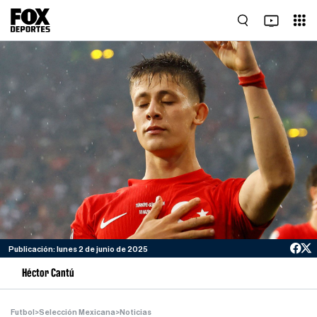
Publicación: lunes 2 de junio de 2025
Héctor Cantú
Futbol
>
Selección Mexicana
>
Noticias