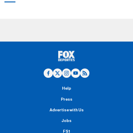
Help
Press
Advertise with Us
Jobs
FS1