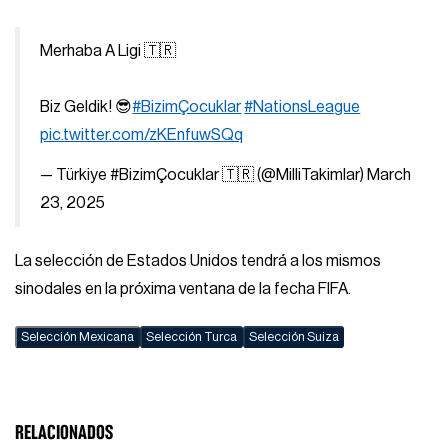
Merhaba A Ligi 🇹🇷
Biz Geldik! 😎
#BizimÇocuklar
#NationsLeague
pic.twitter.com/zKEnfuwSQq
— Türkiye #BizimÇocuklar 🇹🇷 (@MilliTakimlar)
March
23, 2025
La selección de Estados Unidos tendrá a los mismos
sinodales en la próxima ventana de la fecha FIFA.
Selección Mexicana
Selección Turca
Selección Suiza
RELACIONADOS