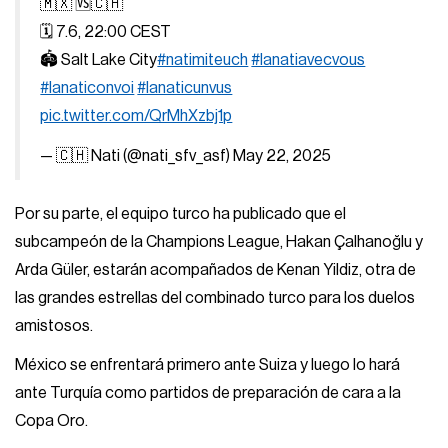
🇲🇽 🆚🇨🇭
🗓 7.6, 22:00 CEST
🏟 Salt Lake City
#natimiteuch
#lanatiavecvous
#lanaticonvoi
#lanaticunvus
pic.twitter.com/QrMhXzbj1p
— 🇨🇭 Nati (@nati_sfv_asf)
May 22, 2025
Por su parte, el equipo turco ha publicado que el
subcampeón de la Champions League, Hakan Çalhanoğlu y
Arda Güler, estarán acompañados de Kenan Yildiz, otra de
las grandes estrellas del combinado turco para los duelos
amistosos.
México se enfrentará primero ante Suiza y luego lo hará
ante Turquía como partidos de preparación de cara a la
Copa Oro.