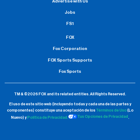
Advertise with Us
Jobs
FS1
FOX
Fox Corporation
FOX Sports Supports
Fox Sports
TM & ©2026 FOX and its related entities.
All Rights Reserved.
El uso de este sitio web (incluyendo todas y cada una de las partes y
componentes) constituye una aceptación de
los
Términos de Uso
(Lo
Tus Opciones de Privacidad
Nuevo) y
Política de Privacidad.
.