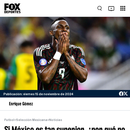
Publicación: viernes 15 de noviembre de 2024
Enrique Gómez
Futbol
>
Selección Mexicana
>
Noticias
Si México es tan superior, ¿por qué no