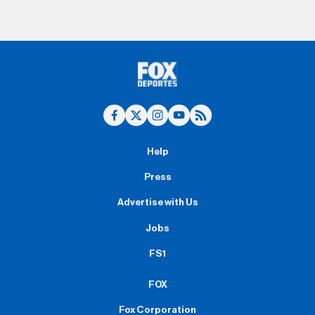
Help
Press
Advertise with Us
Jobs
FS1
FOX
Fox Corporation