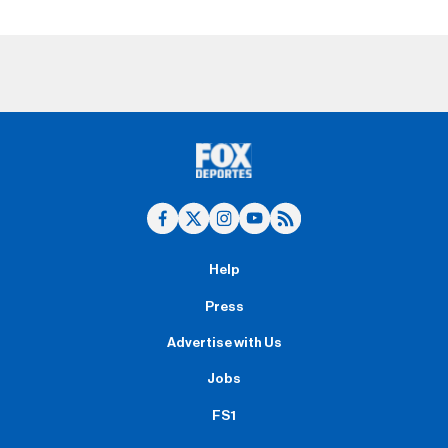
Help
Press
Advertise with Us
Jobs
FS1