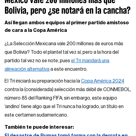
Bolivia, pero ¿se notará en la cancha?
Así llegan ambos equipos al primer partido amistoso
de cara a la Copa América
¿La Selección Mexicana vale 200 millones de euros más
que Bolivia? Todo el plantel tal vez sí, pero a la hora del
partido tal vez no se note, pues
el Tri mandará una
alineación alternativa
a este encuentro.
El Tri iniciará su preparación hacia la
Copa América 2024
contra la (considerada) selección más débil de CONMEBOL,
número 85 del Ranking FIFA; sin embargo, este equipo
‘andino’ tiene algo que el Tri nunca ha logrado, un título en
este certamen sudamericano.
También te puede interesar:
El desastre de Pumas tomó forma con la derrota en