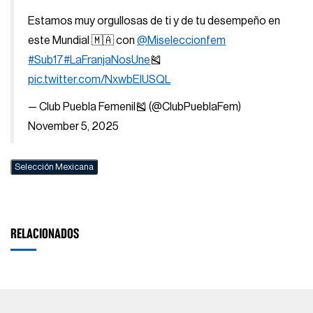
Estamos muy orgullosas de ti y de tu desempeño en
este Mundial 🇲🇦 con
@Miseleccionfem
#Sub17
#LaFranjaNosUne
🎽
pic.twitter.com/NxwbElUSQL
— Club Puebla Femenil🎽 (@ClubPueblaFem)
November 5, 2025
Selección Mexicana
RELACIONADOS