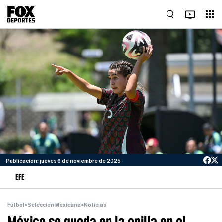
Publicación: jueves 6 de noviembre de 2025
EFE
Futbol
>
Selección Mexicana
>
Noticias
México se queda en la orilla en el