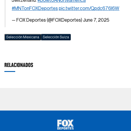
Switzerland.
#BoletoANorteamerica
#MNTonFOXDeportes
pic.twitter.com/Qpdc676l6W
— FOX Deportes (@FOXDeportes)
June 7, 2025
Selección Mexicana
Selección Suiza
RELACIONADOS