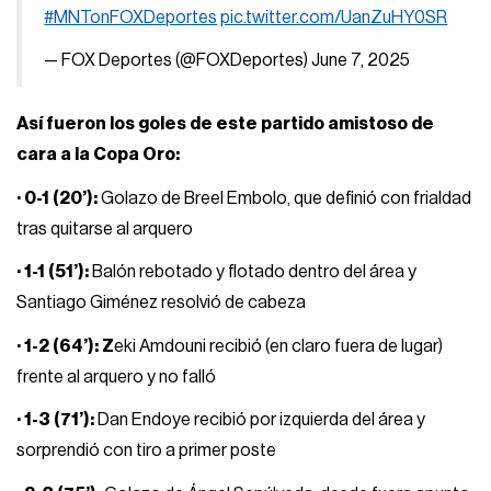
#MNTonFOXDeportes
pic.twitter.com/UanZuHY0SR
— FOX Deportes (@FOXDeportes)
June 7, 2025
Así fueron los goles de este partido amistoso de
cara a la Copa Oro:
· 0-1 (20’):
Golazo de Breel Embolo, que definió con frialdad
tras quitarse al arquero
· 1-1 (51’):
Balón rebotado y flotado dentro del área y
Santiago Giménez resolvió de cabeza
· 1-2 (64’): Z
eki Amdouni recibió (en claro fuera de lugar)
frente al arquero y no falló
· 1-3 (71’):
Dan Endoye recibió por izquierda del área y
sorprendió con tiro a primer poste